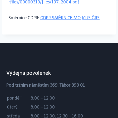
rfiles/00000319/files/197_2004.pdf
Směrnice GDPR:
GDPR SMĚRNICE MO JčUS ČRS
Výdejna povolenek
Pod tržním náměstím 369, Tábor 390 01
pondělí
8:00 – 12:00
úterý
8:00 – 12:00
středa
8:00 – 12:00, 12:30 – 16:00