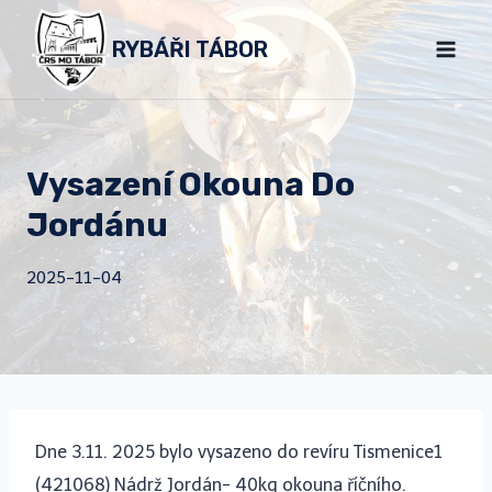
Přeskočit
RYBÁŘI TÁBOR
na
obsah
Vysazení Okouna Do
Jordánu
2025-11-04
Dne 3.11. 2025 bylo vysazeno do revíru Tismenice1
(421068) Nádrž Jordán- 40kg okouna říčního.