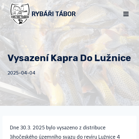
Přeskočit
RYBÁŘI TÁBOR
na
obsah
Vysazení Kapra Do Lužnice
2025-04-04
Dne 30.3. 2025 bylo vysazeno z distribuce
Jihočeského územního svazu do revíru Lužnice 4