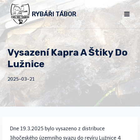
Přeskočit
RYBÁŘI TÁBOR
na
obsah
Vysazení Kapra A Štiky Do
Lužnice
2025-03-21
Dne 19.3.2025 bylo vysazeno z distribuce
Jihočeského územního svazu do revíru Lužnice 4