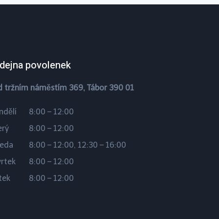
dejna povolenek
d tržním náměstím 369, Tábor 390 01
ndělí
8:00 – 12:00
erý
8:00 – 12:00
ředa
8:00 – 12:00, 12:30 – 16:00
vrtek
8:00 – 12:00
tek
8:00 – 12:00