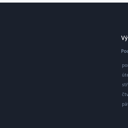
Vý
Po
po
út
st
čt
pá