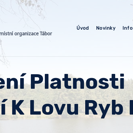
Úvod
Novinky
Inf
, místní organizace Tábor
ní Platnosti
í K Lovu Ryb