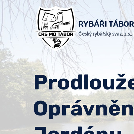
Přeskočit
na
obsah
RYBÁŘI TÁBOR
Český rybářský svaz, z.s.
Prodlouže
Oprávněn