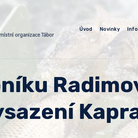
Úvod
Novinky
Inf
, místní organizace Tábor
bníku Radimo
ysazení Kapr