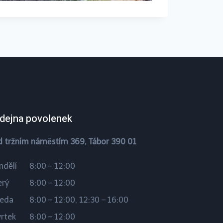
dejna povolenek
d tržním náměstím 369, Tábor 390 01
ndělí
8:00 – 12:00
erý
8:00 – 12:00
ředa
8:00 – 12:00, 12:30 – 16:00
vrtek
8:00 – 12:00