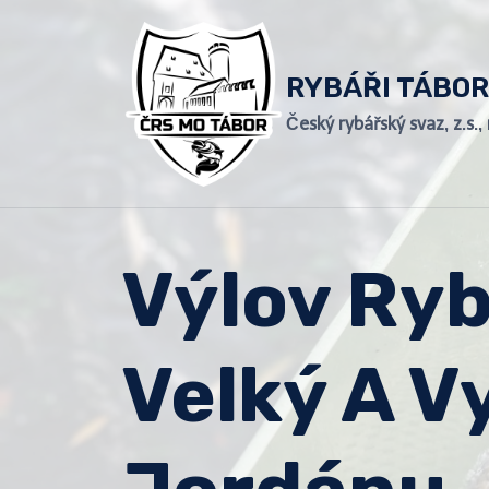
Přeskočit
na
obsah
RYBÁŘI TÁBOR
Český rybářský svaz, z.s.
Výlov Ry
Velký A V