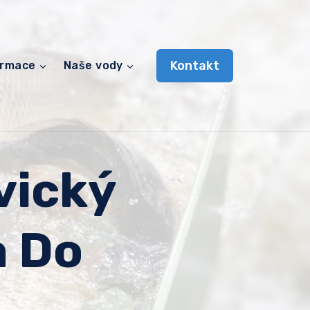
Kontakt
ormace
Naše vody
vický
a Do