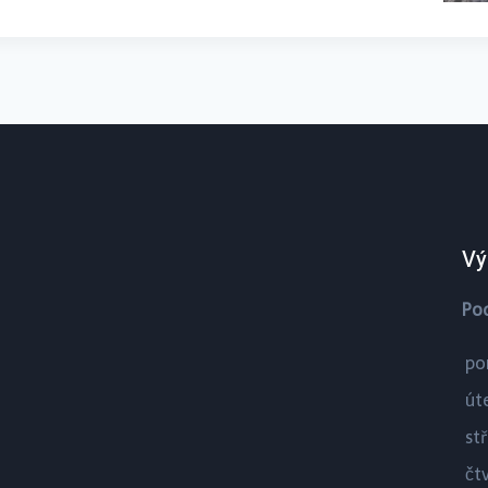
Vý
Po
po
út
st
čt