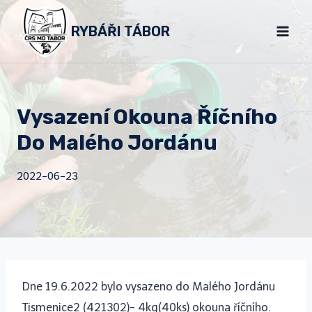
Přeskočit
RYBÁŘI TÁBOR
na
obsah
Vysazení Okouna Říčního
Do Malého Jordánu
2022-06-23
Dne 19.6.2022 bylo vysazeno do Malého Jordánu
Tismenice2 (421302)- 4kg(40ks) okouna říčního.