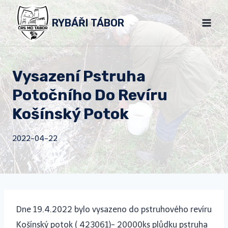
Přeskočit
RYBÁŘI TÁBOR
na
obsah
Vysazení Pstruha
Potočního Do Revíru
Košínský Potok
2022-04-22
Dne 19.4.2022 bylo vysazeno do pstruhového revíru
Košínský potok ( 423061)- 20000ks plůdku pstruha